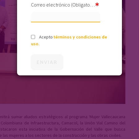
Correo electrónico (Obligatorio)
Acepto
términos y condiciones de
uso.
itirá sumar aliados estratégicos al programa ‘Mujer Vallecaucana
Colombiana de Infraestructura, Camacol, la Unión Vial Camino del
stacaron esta iniciativa de la Gobernación del Valle que busca
e las mujeres a los sectores de la construcción y las obras civiles.