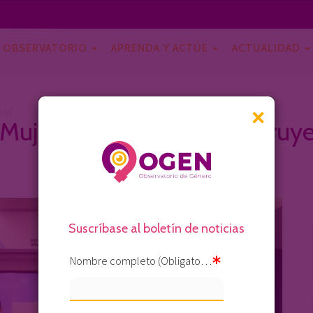
OBSERVATORIO
APRENDA Y ACTÚE
ACTUALIDAD
×
ión’
‘Mujer Vallecaucana Construye
Suscríbase al boletín de noticias
Nombre completo (Obligatorio)