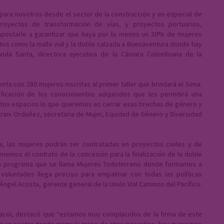
para nosotros desde el sector de la construcción y en especial de
proyectos de transformación de vías, y proyectos portuarios,
 apostarle a garantizar que haya por lo menos un 30% de mujeres
os como la malla vial y la doble calzada a Buenaventura donde hay
anda Santa, directora ejecutiva de la Cámara Colombiana de la
ta con 280 mujeres inscritas al primer taller que brindará el Sena.
ficación de los conocimientos adquiridos que les permitirá una
 estos espacios lo que queremos es cerrar esas brechas de género y
urani Ordoñez, secretaria de Mujer, Equidad de Género y Diversidad
, las mujeres podrán ser contratadas en proyectos civiles y de
emos el contrato de la concesión para la finalización de la doble
n programa que se llama Mujeres Todoterreno donde formamos a
luntades llega preciso para empalmar con todas las políticas
gel Acosta, gerente general de la Unión Vial Caminos del Pacífico.
macol, destacó que “estamos muy complacidos de la firma de este
do un sector donde prima la mano de obra masculina, hoy queremos