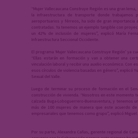
“Mujer Vallecaucana Construye Región es una gran lema, 
la infraestructura de transporte donde trabajamos 
aeroportuarios y férreos, ha sido de gran importancia
contratadas. Ya tenemos un ejemplo tangible con proyect
un 42% de inclusión de mujeres”, explicó María Fern
Infraestructura Seccional Occidente.
El programa ‘Mujer Vallecaucana Construye Región’ ya cuen
“Ellas estarán en formación y van a obtener una certi
vinculación laboral y recibir una auxilio económico. Con
esos círculos de violencia basadas en género”, explicó Y
Sexual del Valle.
Luego de terminar su proceso de formación en el Sena
construcción de vivienda. “Nosotros en este momento ten
calzada Buga-Loboguerrero-Buenaventura, y tenemos u
más de 100 mujeres de manera que este acuerdo de vo
empresariales que tenemos como grupo”, explicó Miguel Án
Por su parte, Alexandra Cañas, gerente regional de Ca
convenio con la Gobernación porque este siempre ha si