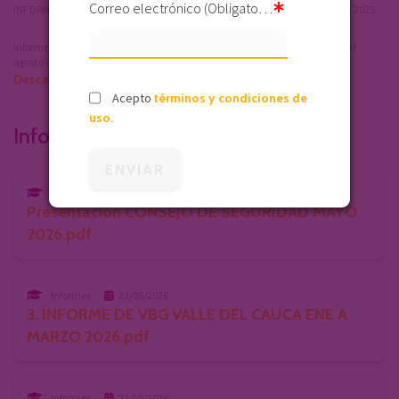
Correo electrónico (Obligatorio)
INFORME DE VBG DEL VALLE DEL CAUCA CONSEJO DE SEGURIDAD AGOSTO 2025
Informe violencias basadas en genero Valle del Cauca Consejo de Seguridad
agosto 2025
Descargar
Acepto
términos y condiciones de
uso.
Informes relacionados
Informes
22/05/2026
Presentación CONSEJO DE SEGURIDAD MAYO
2026.pdf
Informes
22/05/2026
3. INFORME DE VBG VALLE DEL CAUCA ENE A
MARZO 2026.pdf
Informes
22/05/2026